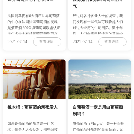
气
法国翡马拥有6大酒庄世界葡萄酒
经过对各行各业人士的调查，我
的中心在法国法国葡萄酒的灵魂
们发现有一些气味可以唤起人们
是酒庄酒 300公顷葡萄园欧盟认证
对过去经历的生动回忆。数十年
波尔多最大有机葡萄酒酿造商在
后，人们会将已经遗忘的童年经
波尔多 每十瓶有机葡萄酒必有一
历如潮水般涌入脑海中。难忘的
2021-07-14
查看详情
2021-07-14
查看详情
瓶出……
香气可以……
橡木桶：葡萄酒的亲密爱人
白葡萄酒一定是用白葡萄酿
制吗？
如果说葡萄酒的酿造是一门艺
灰葡萄酒（Vin gris） 是一种采用
术，怕是无人会反对，那些细枝
红葡萄品种酿制的白葡萄酒，尤