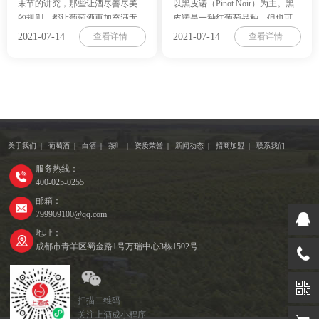
末节的讲究，那些让酒尽善尽美
以黑皮诺（Pinot Noir）为主。黑
的规则，都让葡萄酒更加充满无
皮诺是一种红葡萄品种，但也可
限的可能，而这其中橡木桶就是
以用来酿制桃红葡萄酒和白葡萄
2021-07-14
查看详情
2021-07-14
查看详情
葡萄酒酿造……
酒。……
关于我们
|
葡萄酒
|
白酒
|
茶叶
|
资质荣誉
|
新闻动态
|
招商加盟
|
联系我们
服务热线：
400-025-0255
邮箱：
799909100@qq.com
地址：
成都市青羊区蜀金路1号万瑞中心3栋1502号
扫描二维码
关注上酒成小程序