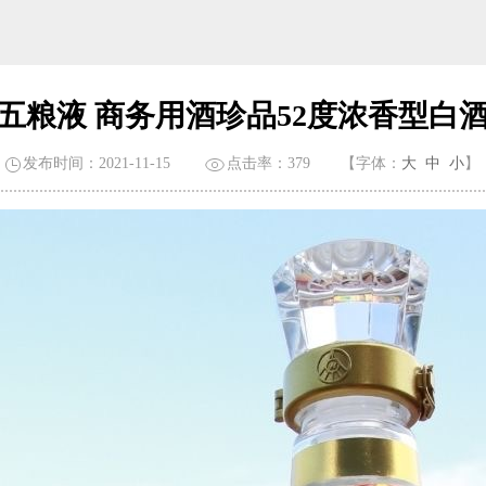
五粮液 商务用酒珍品52度浓香型白
发布时间：2021-11-15
点击率：
379
【字体：
大
中
小
】